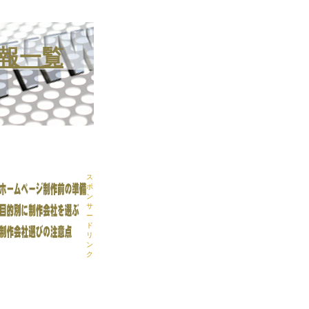
報一覧
ス
ポ
ン
サ
ー
ド
リ
ン
ク